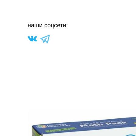
н
аши соцсети: