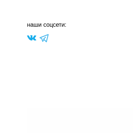
н
аши соцсети: