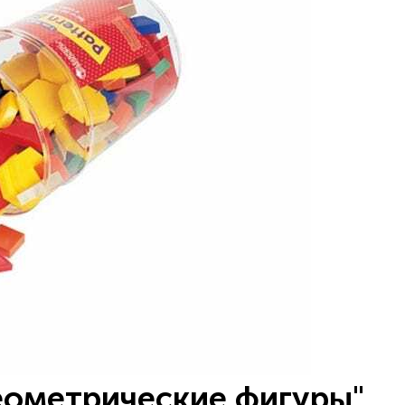
еометрические фигуры"