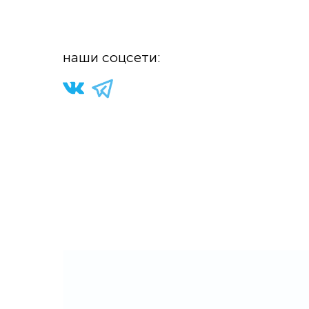
н
аши соцсети: