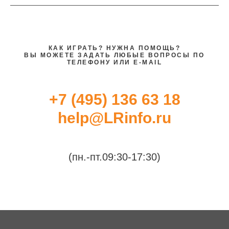
КАК ИГРАТЬ? НУЖНА ПОМОЩЬ?
ВЫ МОЖЕТЕ ЗАДАТЬ ЛЮБЫЕ ВОПРОСЫ ПО
ТЕЛЕФОНУ ИЛИ E-MAIL
+7 (495) 136 63 18
help@LRinfo.ru
(пн.-пт.09:30-17:30)