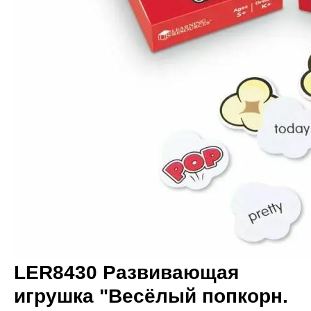
LER8430 Развивающая
игрушка "Весёлый попкорн.