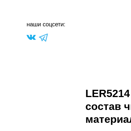
н
аши соцсети:
LER5214
состав 
материа