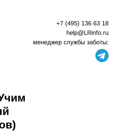
+7 (495) 136 63 18
help@LRinfo.ru
м
енеджер службы заботы:
"Учим
ый
ов)