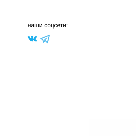
н
аши соцсети: