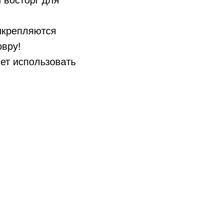
 восторг для
рикрепляются
овру!
яет использовать