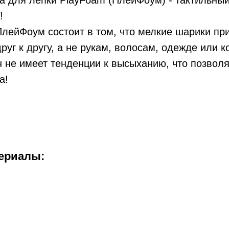
 для лепки PlayFoam (ПлейФоум) - тактильный
!
ПлейФоум состоит в том, что мелкие шарики п
руг к другу, а не рукам, волосам, одежде или к
н не имеет тенденции к высыханию, что позвол
а!
ериалы: