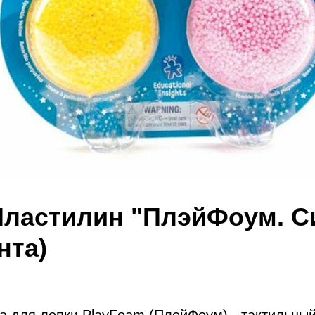
 Пластилин "ПлэйФоум. С
нта)